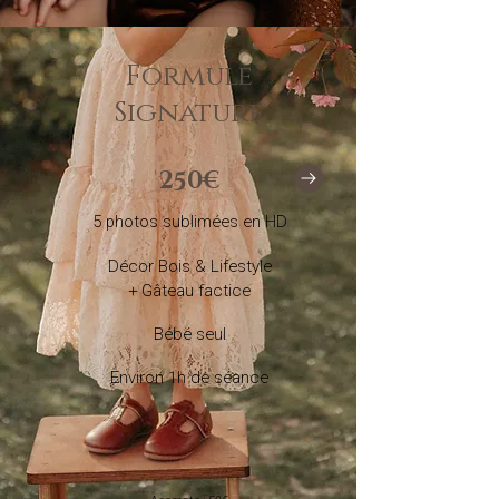
Formule
Signature
250€
5 photos sublimées en HD
Décor Bois & Lifestyle
+ Gâteau factice
Bébé seul
Environ 1h de séance