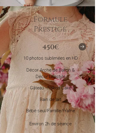
Formule
Prestige
450€
10 photos sublimées en HD
Décor Arche de Ballon &
Décor Lifestyle
Gâteau - Naked Cake
Bain de lait
Bébé seul/Famille/Fratrie
Environ 2h de séance