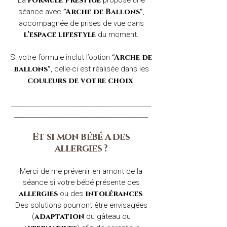
La
propose une
formule Prestige
séance avec
,
"Arche de Ballons"
accompagnée de prises de vue dans
du moment.
l’espace lifestyle
Si votre formule inclut l’option
"Arche de
, celle-ci est réalisée dans les
ballons"
.
couleurs de votre choix
______________________________________________
____________________________________________
Et si mon bébé a des
allergies ?
Merci de me prévenir en amont de la
séance si votre bébé présente des
ou des
.
allergies
intolérances
Des solutions pourront être envisagées
(
du gâteau ou
adaptation