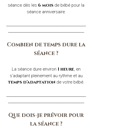
séance dès les
de bébé pour la
6 mois
séance anniversaire.
______________________________________________
____________________________________________​
Combien de temps dure la
séance ?
La séance dure environ
, en
1 heure
s’adaptant pleinement au rythme et au
de votre bébé.​
temps d’adaptation
______________________________________________
____________________________________________​
Que dois-je prévoir pour
la séance ?