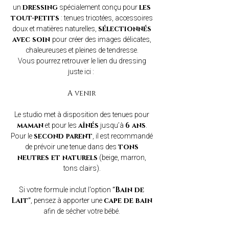
un
spécialement conçu pour
dressing
les
: tenues tricotées, accessoires
tout-petits
doux et matières naturelles,
sélectionnés
pour créer des images délicates,
avec soin
chaleureuses et pleines de tendresse.
Vous pourrez retrouver le lien du dressing
juste ici :
A venir
Le studio met à disposition des tenues pour
et pour les
jusqu’à
.
maman
aînés
6 ans
Pour le
, il est recommandé
second parent
de prévoir une tenue dans des
tons
(beige, marron,
neutres et naturels
tons clairs).
Si votre formule inclut l'option
"Bain de
, pensez à apporter une
Lait"
cape de bain
afin de sécher votre bébé.