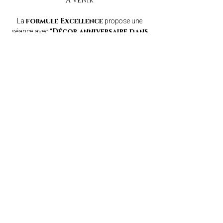
A venir
La
propose une
formule Excellence
séance avec
"Décor anniversaire dans
, accompagnée de prises
l'espace studio"
de vue dans
du
l’espace lifestyle
moment.
Vous pourrez retrouver le lien des décors juste
ici :
A venir
Si votre formule inclut l’option
"Arche de
, celle-ci est réalisée dans les
ballons"
.
couleurs de votre choix
______________________________________________
____________________________________________
Et si mon bébé a des allergies
?