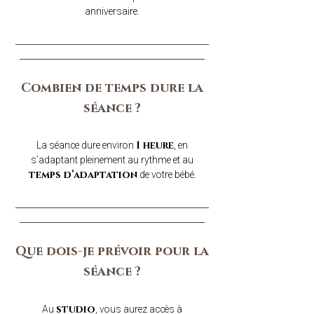
anniversaire.
______________________________________________
____________________________________________​
Combien de temps dure la
séance ?
La séance dure environ
, en
1 heure
s’adaptant pleinement au rythme et au
de votre bébé.​
temps d’adaptation
______________________________________________
____________________________________________​
Que dois-je prévoir pour la
séance ?
Au
, vous aurez accès à
studio